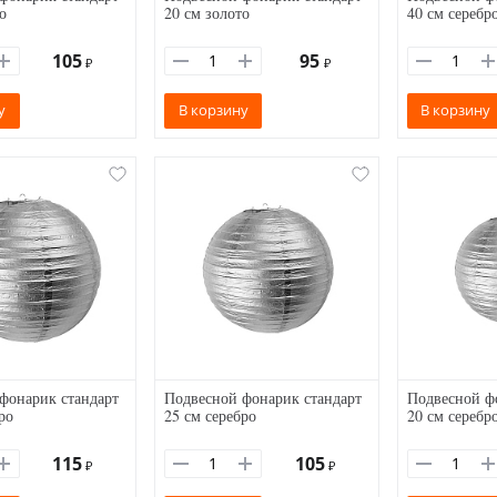
о
20 см золото
40 см серебр
105
95
₽
₽
у
В корзину
В корзину
фонарик стандарт
Подвесной фонарик стандарт
Подвесной ф
ро
25 см серебро
20 см серебр
115
105
₽
₽