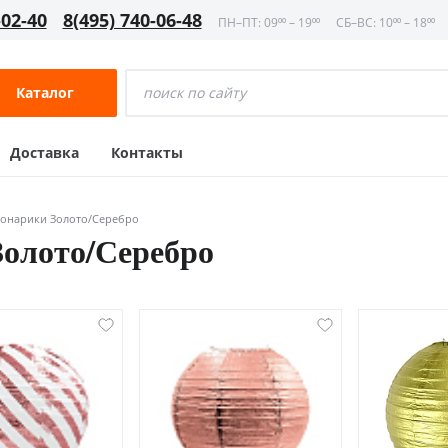
-02-40
8(495) 740-06-48
ПН–ПТ: 09⁰⁰ – 19⁰⁰
СБ–ВС: 10⁰⁰ – 18⁰⁰
Каталог
Доставка
Контакты
онарики Золото/Серебро
олото/Серебро