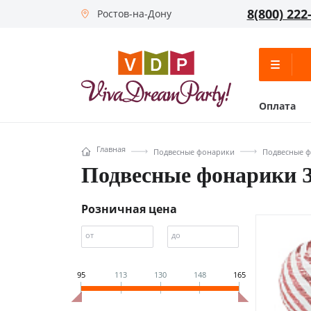
8(800) 222
Ростов-на-Дону
Оплата
Главная
Подвесные фонарики
Подвесные ф
Подвесные фонарики З
Розничная цена
от
до
95
113
130
148
165