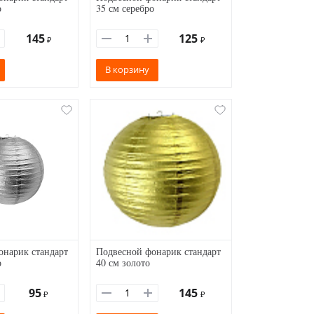
о
35 см серебро
145
125
₽
₽
В корзину
онарик стандарт
Подвесной фонарик стандарт
о
40 см золото
95
145
₽
₽