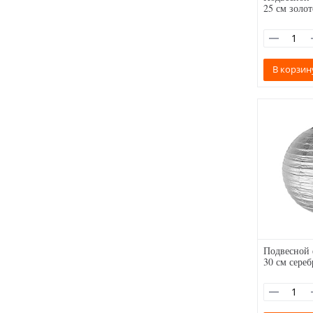
25 см золот
В корзин
Подвесной 
30 см сереб