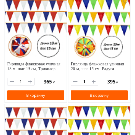
Гирлянда флажковая уличная
Гирлянда флажковая уличная
18 м, шаг 15 см, Триколор
20 м, шаг 15 см, Радуга
365
395
₽
₽
В корзину
В корзину