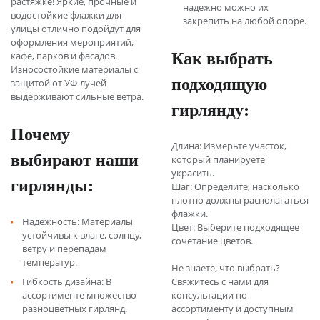
растяжке! Яркие, прочные и
надежно можно их
водостойкие флажки для
закрепить на любой опоре.
улицы отлично подойдут для
оформления мероприятий,
Как выбрать
кафе, парков и фасадов.
Износостойкие материалы с
подходящую
защитой от УФ-лучей
выдерживают сильные ветра.
гирлянду:
Почему
Длина: Измерьте участок,
выбирают наши
который планируете
украсить.
гирлянды:
Шаг: Определите, насколько
плотно должны располагаться
флажки.
Надежность: Материалы
Цвет: Выберите подходящее
устойчивы к влаге, солнцу,
сочетание цветов.
ветру и перепадам
температур.
Не знаете, что выбрать?
Гибкость дизайна: В
Свяжитесь с нами для
ассортименте множество
консультации по
разноцветных гирлянд.
ассортименту и доступным