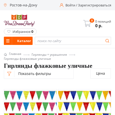
Ростов-на-Дону
Войти
/
Зарегистрироваться
0
0 позиций
0
р.
0
Избранное
Каталог
Главная
Гирлянды + украшения
Гирлянды флажковые уличные
Гирлянды флажковые уличные
Цена
Показать фильтры