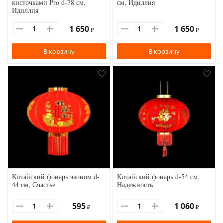
кисточками Pro d-78 см,
см, Идиллия
Идиллия
1 650
1 650
₽
₽
В корзину
В корзину
Китайский фонарь эконом d-
Китайский фонарь d-54 см,
44 см, Счастье
Надежность
595
1 060
₽
₽