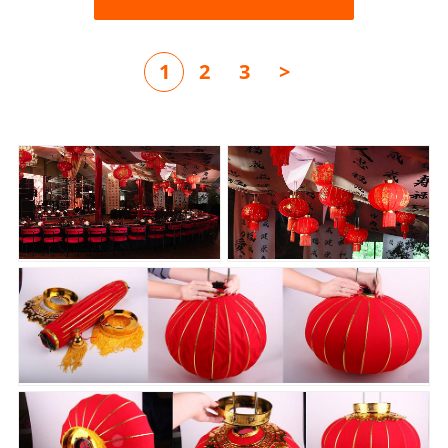
1
2
3
>